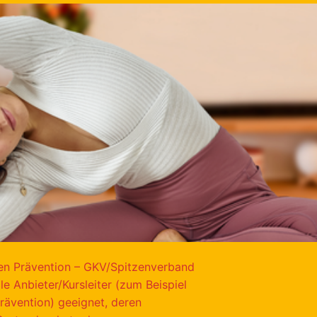
en Prävention – GKV/Spitzenverband
e Anbieter/Kursleiter (zum Beispiel
prävention) geeignet, deren